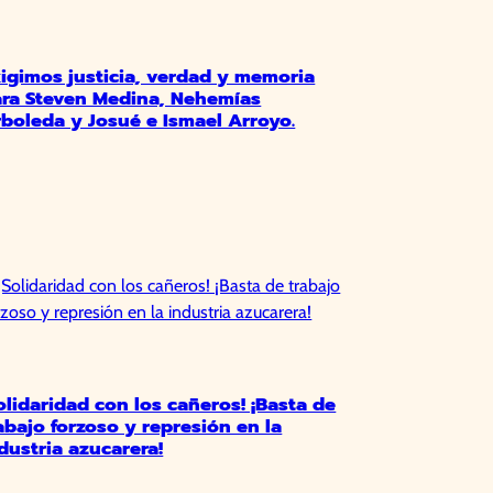
igimos justicia, verdad y memoria
ra Steven Medina, Nehemías
boleda y Josué e Ismael Arroyo.
olidaridad con los cañeros! ¡Basta de
abajo forzoso y represión en la
dustria azucarera!