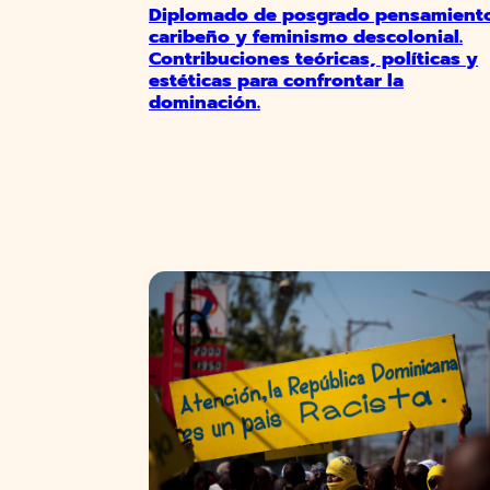
Diplomado de posgrado pensamient
caribeño y feminismo descolonial.
Contribuciones teóricas, políticas y
estéticas para confrontar la
dominación.