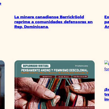
o
La minera canadiense BarrickGold
Ex
reprime a comunidades defensoras en
pa
Rep. Dominicana.
Ar
¡S
tr
in