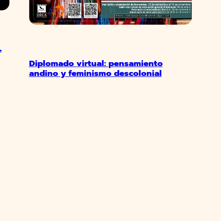
L
Diplomado virtual: pensamiento
andino y feminismo descolonial