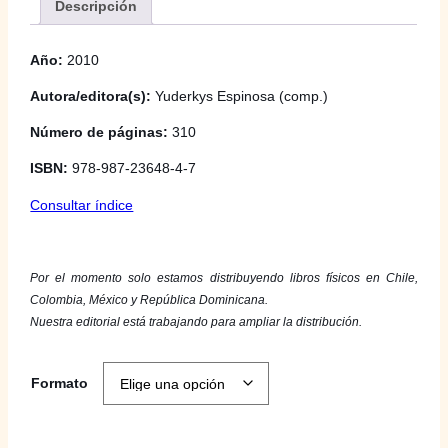
a
Descripción
n
Año:
2010
g
Autora/editora(s):
Yuderkys Espinosa (comp.)
o
Número de páginas:
310
d
ISBN:
978-987-23648-4-7
e
Consultar índice
p
r
e
Por el momento solo estamos distribuyendo libros físicos en Chile,
Colombia, México y República Dominicana.
c
Nuestra editorial está trabajando para ampliar la distribución.
i
Formato
o
s