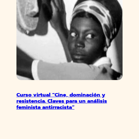
Curso virtual “Cine, dominación y
resistencia. Claves para un análisis
feminista antirracista”