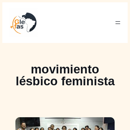
Saltar
al
contenido
movimiento
lésbico feminista