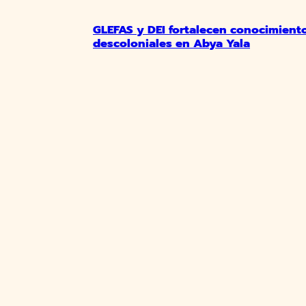
GLEFAS y DEI fortalecen conocimient
descoloniales en Abya Yala