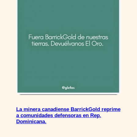
La minera canadiense BarrickGold reprime
a comunidades defensoras en Rep.
Dominicana.