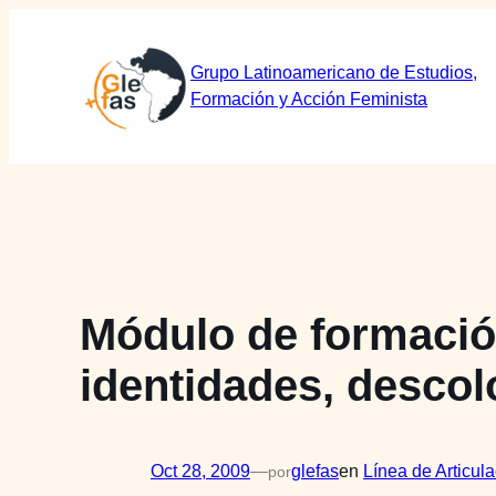
Saltar
al
Grupo Latinoamericano de Estudios,
contenido
Formación y Acción Feminista
Módulo de formació
identidades, descol
Oct 28, 2009
—
glefas
en
Línea de Articul
por