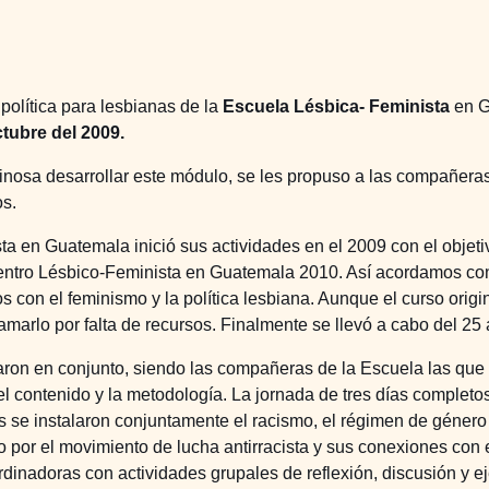
política para lesbianas de la
Escuela Lésbica- Feminista
en G
ctubre del 2009.
nosa desarrollar este módulo, se les propuso a las compañeras
s.
ta en Guatemala inició sus actividades en el 2009 con el obje
uentro Lésbico-Feminista en Guatemala 2010. Así acordamos con l
culos con el feminismo y la política lesbiana. Aunque el curso o
arlo por falta de recursos. Finalmente se llevó a cabo del 25 
aron en conjunto, siendo las compañeras de la Escuela las que 
l contenido y la metodología. La jornada de tres días completos
es se instalaron conjuntamente el racismo, el régimen de géner
 por el movimiento de lucha antirracista y sus conexiones con e
ordinadoras con actividades grupales de reflexión, discusión y ej