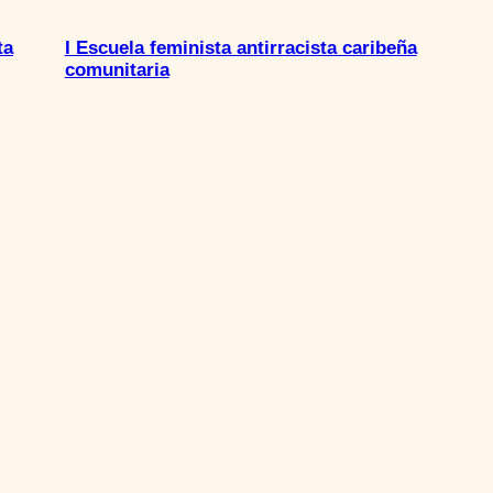
ta
I Escuela feminista antirracista caribeña
comunitaria