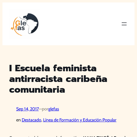
Saltar
al
contenido
I Escuela feminista
antirracista caribeña
comunitaria
Sep 14, 2017
—
por
glefas
en
Destacado
, 
Línea de Formación y Educación Popular