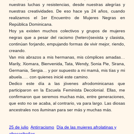
nuestras luchas y resistencias, desde nuestras alegrías y
nuestras creatividades. De eso hace ya 24 años, cuando
realizamos el 1er Encuentro de Mujeres Negras en
República Dominicana.
Hoy ya existen muchos colectivos y grupos de mujeres
negras que a pesar del racismo (hetero)sexista y clasista,
continúan forjando, empujando formas de vivir mejor, riendo,
creando.
Van mis abrazos a mis hermanas, mis cómplices amadas…
Marily, Xiomara, Bienvenida, Tata, Wendy, Sonia Pie, Sirana,
Germania, Sergia… y por supuesto a mi mamá, mis tías y mi
abuela….. con quienes inicié este camino.
Dedico este día a las jóvenes afrodominicanas que
participaron en la Escuela Feminista Decolonial. Ellas, me
confirmaron que seremos muchas más, entre generaciones,
que esto no se acaba, al contrario, va para largo. Las diosas
ancestrales nos iluminan para ser más y muchas más.
25 de julio
Antirracismo
Día de las mujeres afrolatinas y
afrocaribeñas