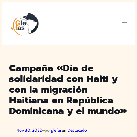
Saltar
al
contenido
Campaña «Día de
solidaridad con Haití y
con la migración
Haitiana en República
Dominicana y el mundo»
Nov 30, 2022
—
por
glefas
en
Destacado