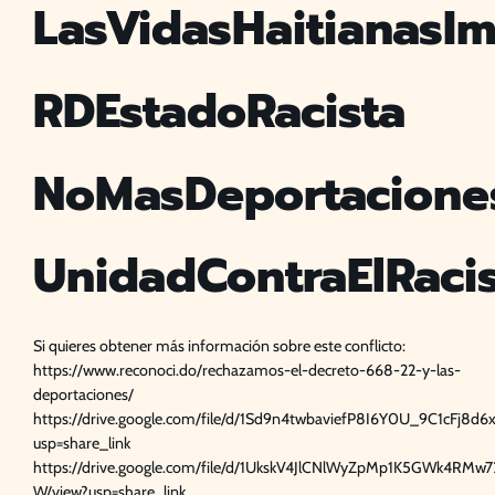
LasVidasHaitianasI
RDEstadoRacista
NoMasDeportacione
UnidadContraElRac
Si quieres obtener más información sobre este conflicto:
https://www.reconoci.do/rechazamos-el-decreto-668-22-y-las-
deportaciones/
https://drive.google.com/file/d/1Sd9n4twbaviefP8I6Y0U_9C1cFj8d6x
usp=share_link
https://drive.google.com/file/d/1UkskV4JlCNlWyZpMp1K5GWk4RMw7
W/view?usp=share_link