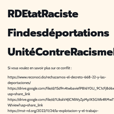
RDEtatRaciste
Findesdéportations
UnitéContreRacism
Si vous voulez en savoir plus sur ce conflit :
https://www.reconoci.do/rechazamos-el-decreto-668-22-y-las-
deportaciones/
https://drive.google.com/file/d/1Sd9n4twbaviefP8I6Y0U_9C1cFj8d6x
usp=share_link
https://drive.google.com/file/d/1UkskV4JlCNlWyZpMp1K5GWk4RMw7
W/view?usp=share_link
https://mst-rd.org/2022/11/24/la-explotacion-y-el-trabajo-