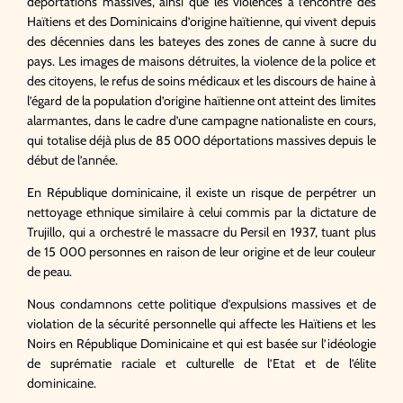
déportations massives, ainsi que les violences à l’encontre des
Haïtiens et des Dominicains d’origine haïtienne, qui vivent depuis
des décennies dans les bateyes des zones de canne à sucre du
pays. Les images de maisons détruites, la violence de la police et
des citoyens, le refus de soins médicaux et les discours de haine à
l’égard de la population d’origine haïtienne ont atteint des limites
alarmantes, dans le cadre d’une campagne nationaliste en cours,
qui totalise déjà plus de 85 000 déportations massives depuis le
début de l’année.
En République dominicaine, il existe un risque de perpétrer un
nettoyage ethnique similaire à celui commis par la dictature de
Trujillo, qui a orchestré le massacre du Persil en 1937, tuant plus
de 15 000 personnes en raison de leur origine et de leur couleur
de peau.
Nous condamnons cette politique d’expulsions massives et de
violation de la sécurité personnelle qui affecte les Haïtiens et les
Noirs en République Dominicaine et qui est basée sur l’idéologie
de suprématie raciale et culturelle de l’Etat et de l’élite
dominicaine.