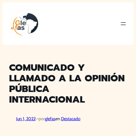
Saltar
al
contenido
COMUNICADO Y
LLAMADO A LA OPINIÓN
PÚBLICA
INTERNACIONAL
Jun 1, 2022
—
por
glefas
en
Destacado