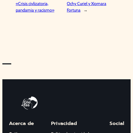
«Crisis civlizatoria,
Ochy Curiel y Xiomara
pandamia y racismo»
Fortuna
→
—
Acerca de
Privacidad
Social