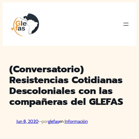
Saltar
al
contenido
(Conversatorio)
Resistencias Cotidianas
Descoloniales con las
compañeras del GLEFAS
Jun 8, 2020
—
por
glefas
en
Información