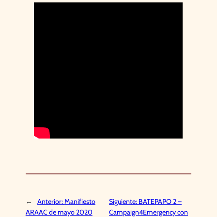
←
Anterior:
Manifiesto
Siguiente:
BATEPAPO 2 –
ARAAC de mayo 2020
Campaign4Emergency con