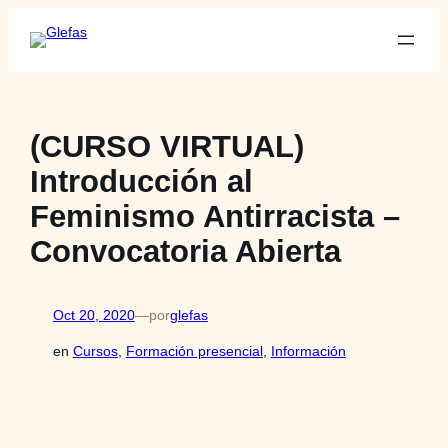
Saltar
al
contenido
(CURSO VIRTUAL)
Introducción al
Feminismo Antirracista –
Convocatoria Abierta
Oct 20, 2020
—
por
glefas
en
Cursos
, 
Formación presencial
, 
Información