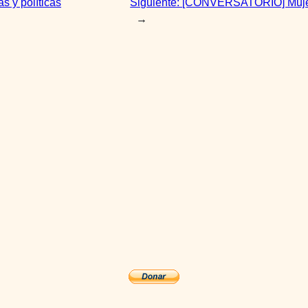
 y políticas
Siguiente:
[CONVERSATORIO] Mujere
→