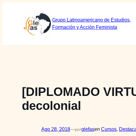
Saltar
al
Grupo Latinoamericano de Estudios,
contenido
Formación y Acción Feminista
[DIPLOMADO VIRTUA
decolonial
Ago 28, 2018
—
glefas
en
Cursos
, 
Destac
por