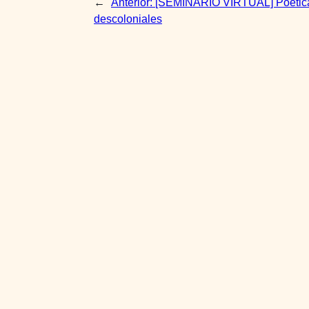
←
Anterior:
[SEMINARIO VIRTUAL] Poéticas
descoloniales