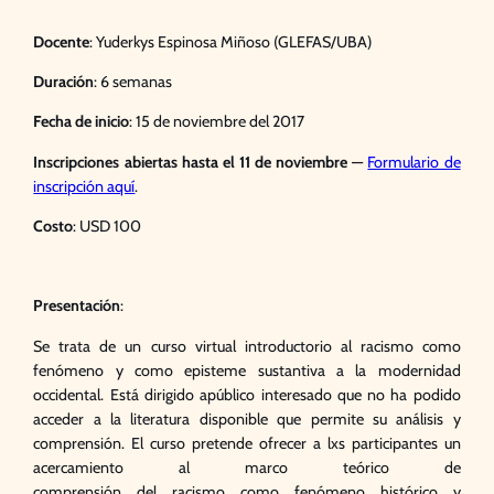
Docente
: Yuderkys Espinosa Miñoso (GLEFAS/UBA)
Duración
: 6 semanas
Fecha de inicio
: 15 de noviembre del 2017
Inscripciones abiertas hasta el 11 de noviembre
—
Formulario de
inscripción aquí
.
Costo
: USD 100
Presentación
:
Se trata de un
curso
virtual
introductorio
al
racismo
como
fenómeno y como episteme sustantiva a la modernidad
occidental. Está dirigido apúblico interesado que no ha podido
acceder a la literatura disponible que permite su
análisis
y
comprensión. El
curso
pretende ofrecer a lxs participantes un
acercamiento
al
marco teórico de
comprensión
del
racismo
como fenómeno histórico y