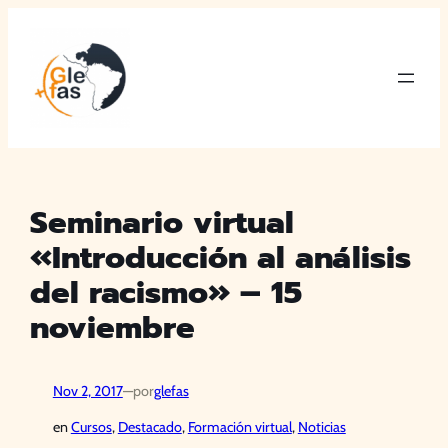
Saltar
al
contenido
Seminario virtual
«Introducción al análisis
del racismo» – 15
noviembre
Nov 2, 2017
—
por
glefas
en
Cursos
, 
Destacado
, 
Formación virtual
, 
Noticias