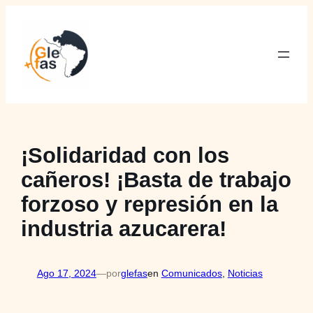
Saltar
al
contenido
¡Solidaridad con los
cañeros! ¡Basta de trabajo
forzoso y represión en la
industria azucarera!
Ago 17, 2024
—
por
glefas
en
Comunicados
, 
Noticias