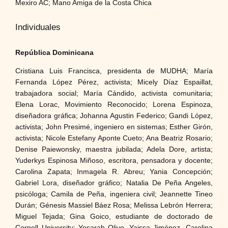
Mexiro AC; Mano Amiga de la Costa Chica
Individuales
República Dominicana
Cristiana Luis Francisca, presidenta de MUDHA; María
Fernanda López Pérez, activista; Micely Díaz Espaillat,
trabajadora social; María Cándido, activista comunitaria;
Elena Lorac, Movimiento Reconocido; Lorena Espinoza,
diseñadora gráfica; Johanna Agustin Federico; Gandi López,
activista; John Presimé, ingeniero en sistemas; Esther Girón,
activista; Nicole Estefany Aponte Cueto; Ana Beatriz Rosario;
Denise Paiewonsky, maestra jubilada; Adela Dore, artista;
Yuderkys Espinosa Miñoso, escritora, pensadora y docente;
Carolina Zapata; Inmagela R. Abreu; Yania Concepción;
Gabriel Lora, diseñador gráfico; Natalia De Peña Angeles,
psicóloga; Camila de Peña, ingeniera civil; Jeannette Tineo
Durán; Génesis Massiel Báez Rosa; Melissa Lebrón Herrera;
Miguel Tejada; Gina Goico, estudiante de doctorado de
Cornell University; Yosarah Olivo, Yaissa Jiménez, Carolina