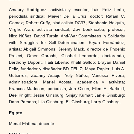
Amaury Rodríguez, activista y escritor; Luis Feliz León,
periodista sindical; Meiver De la Cruz, doctor; Rafael C.
Gomez; Robert Cuffy, sindicalista DC37; Stephanie Holguín,
Virgilio Aran, activista sindical; Zev Boukhozba, profesor;
Nico Núñez; David Turpin, Anti-War Committees in Solidarity
with Struggles for Self-Determination; Bryan Fernández,
artista; Abigail Simmons; Jeremy Mack, director de Phoenix
Project; Omer Gorashi; Gisabel Leonardo, doctorando;
Berthony Dupont, Haiti Liberté; Khalil Gallop; Brayan Daniel
Feliz, fundador y diseñador BD FELIZ; Maya Rapier; Luis A.
Gutiérrez; Zuanny Araujo; Yoly Núñez; Vanessa Rivera,
administradora; Mariel Acosta, académica y activista;
Frances Madeson, periodista; Jon Olsen; Ellen E. Barfield;
Dee Knight; Jesse Ginsburg; Sinjay Kumar; Janie Ginsburg;
Dana Parsons; Lila Ginsburg; Eli Ginsburg; Larry Ginsburg.
Egipto
Menat Elattma, docente.