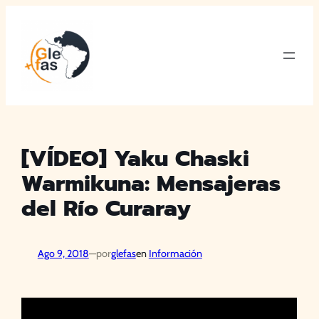
Saltar
al
contenido
[VÍDEO] Yaku Chaski
Warmikuna: Mensajeras
del Río Curaray
Ago 9, 2018
—
por
glefas
en
Información