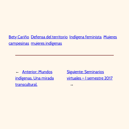
Bety Cariño
Defensa del territorio
Indígena feminista
Mujeres
campesinas
mujeres indígenas
←
Anterior:
Mundos
Siguiente:
Seminarios
indígenas. Una mirada
virtuales – I semestre 2017
transcultural.
→