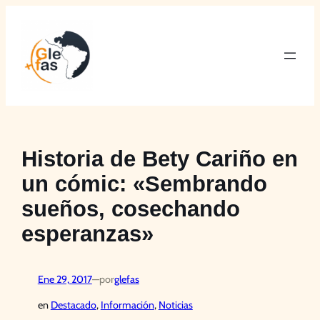
Saltar
al
contenido
Historia de Bety Cariño en
un cómic: «Sembrando
sueños, cosechando
esperanzas»
Ene 29, 2017
—
por
glefas
en
Destacado
, 
Información
, 
Noticias