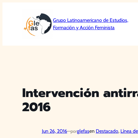
Saltar
al
Grupo Latinoamericano de Estudios,
contenido
Formación y Acción Feminista
Intervención antir
2016
Jun 26, 2016
—
glefas
en
Destacado
, 
Línea de
por