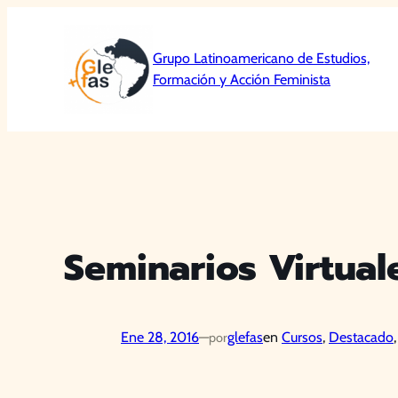
Saltar
al
Grupo Latinoamericano de Estudios,
contenido
Formación y Acción Feminista
Seminarios Virtua
Ene 28, 2016
—
glefas
en
Cursos
, 
Destacado
,
por