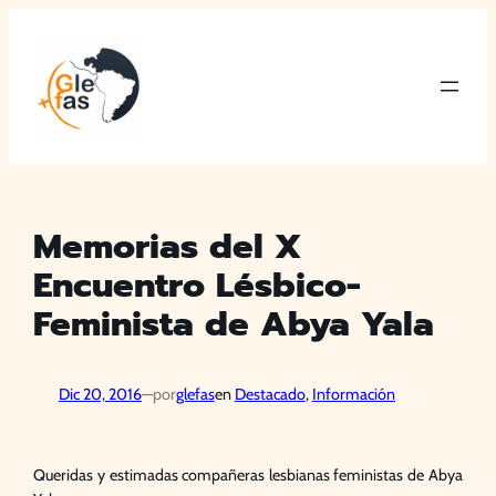
Saltar
al
contenido
Memorias del X
Encuentro Lésbico-
Feminista de Abya Yala
Dic 20, 2016
—
por
glefas
en
Destacado
, 
Información
Queridas y estimadas compañeras lesbianas feministas de Abya