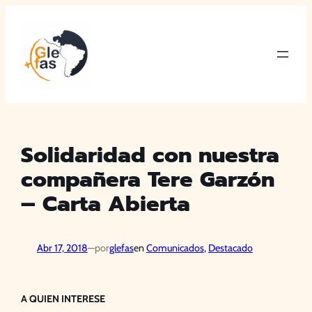
Saltar
al
contenido
Solidaridad con nuestra
compañera Tere Garzón
– Carta Abierta
Abr 17, 2018
—
por
glefas
en
Comunicados
, 
Destacado
A QUIEN INTERESE