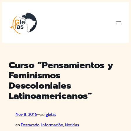
Saltar
al
contenido
Curso “Pensamientos y
Feminismos
Descoloniales
Latinoamericanos”
Nov 8, 2016
—
por
glefas
en
Destacado
, 
Información
, 
Noticias